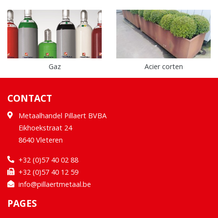
Gaz
Acier corten
CONTACT
Metaalhandel Pillaert BVBA
Eikhoekstraat 24
8640 Vleteren
+32 (0)57 40 02 88
+32 (0)57 40 12 59
info@pillaertmetaal.be
PAGES